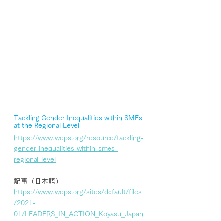
Tackling Gender Inequalities within SMEs 
at the Regional Level
https://www.weps.org/resource/tackling-
gender-inequalities-within-smes-
regional-level
記事（日本語）
https://www.weps.org/sites/default/files
/2021-
01/LEADERS_IN_ACTION_Koyasu_Japan