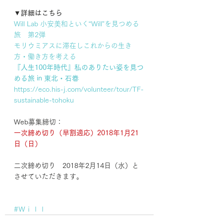
▼詳細はこちら
Will Lab 小安美和といく“Will”を見つめる
旅　第2弾
モリウミアスに滞在しこれからの生き
方・働き方を考える　
『人生100年時代』私のありたい姿を見つ
める旅 in 東北・石巻
https://eco.his-j.com/volunteer/tour/TF-
sustainable-tohoku
Web募集締切：
一次締め切り（早割適応）2018年1月21
日（日）
二次締め切り　2018年2月14日（水）と
させていただきます。
#Ｗｉｌｌ