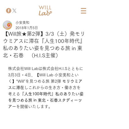
小安美和
2018年1月5日
【Will旅★第2弾】3/3（土）発モリ
ウミアスに滞在『人生100年時代』
私のありたい姿を見つめる旅 in 東
北・石巻 （H.I.S主催）
株式会社Will Labは株式会社H.I.Sとともに
3月3日・4日、【Will Lab 小安美和とい
く】“Will”を見つめる旅 第2弾 
モリウミア
スに滞在
しこれからの生き方・働き方を
考える
『人生100年時代』私のありたい姿
を見つめる旅 in 東北・石巻スタディーツ
アー
を開催いたします。