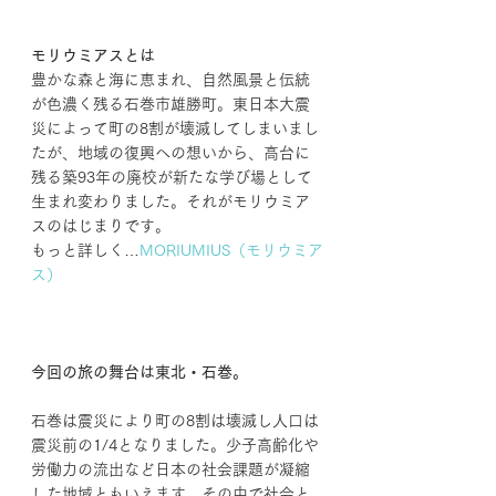
モリウミアスとは
豊かな森と海に恵まれ、自然風景と伝統
が色濃く残る石巻市雄勝町。東日本大震
災によって町の8割が壊滅してしまいまし
たが、地域の復興への想いから、高台に
残る築93年の廃校が新たな学び場として
生まれ変わりました。それがモリウミア
スのはじまりです。
もっと詳しく…
MORIUMIUS（モリウミア
ス）
今回の旅の舞台は東北・石巻。
石巻は震災により町の8割は壊滅し人口は
震災前の1/4となりました。少子高齢化や
労働力の流出など日本の社会課題が凝縮
した地域ともいえます。その中で社会と