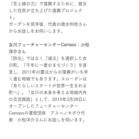
「花と緑の力」で復興するために、被災
した住民が立ち上げた復興プロジェク
ト。
ガーデンを見学後、代表の徳水利枝さん
からお話しをお伺いします。
女川フューチャーセンターCamass：小松
洋介さん
「防災」ではなく「減災」を選択した女
川町。「千年に一度のまちづくり」を宣
言し、2011年の震災からの復興がいち早
く進む地域でもあります。スローガンは
「あたらしいスタートが世界一生まれる
町へ」。「女川の未来を考える地域内外
の交流施設」として、2015年3月28日に
オープンしたフューチャーセンター
Camassの運営団体　アスヘノキボウ代
表　小松洋介さんにお話しを伺います。