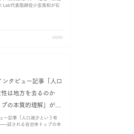
l Lab代表取締役小安美和が石
インタビュー記事「人口
女性は地方を去るのか
ップの本質的理解」が掲
ビュー記事「人口減少という有
――試される自治体トップの本