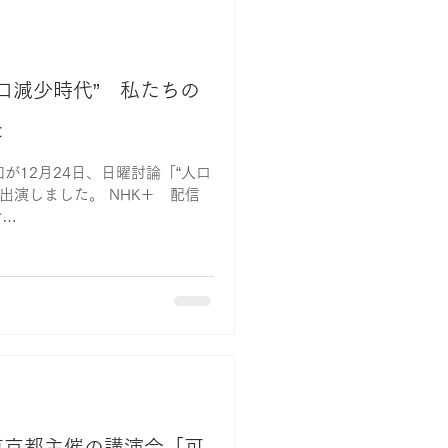
人口減少時代” 私たちの
た
美和が12月24日、日曜討論「“人口
出演しました。 NHK＋ 配信
で
g1_2023122419129...
東京都主催の講演会「可