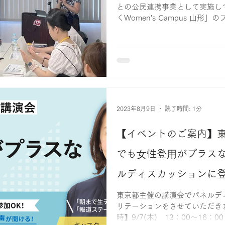
との公民連携事業として実施し
くWomen's Campus 山
らの女性の生き方・働き方とリ
講演させていただきま...
2023年8月9日
読了時間: 1分
【イベントのご案内】
でも⼥性登⽤がプラス
ルディスカッションに
東京都主催の講演会でパネルデ
リテーションをさせていただきま
時】9/7(木) 13：00～16：0