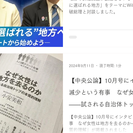
に選ばれる地方」をテーマにWil
破総理と対談しました。
2024年9月11日
読了時間: 1分
【中央公論】10月号に
減少という有事 なぜ
――試される自治体ト
載されました
【中央公論】10月号にインタ
事 なぜ女性は地方を去るのか
質的理解」が掲載されました