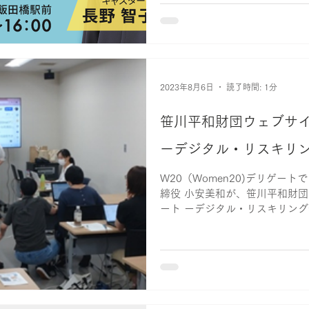
20(開場 12：30) 第2部 パ
16：00...
2023年8月6日
読了時間: 1分
笹川平和財団ウェブサイ
ーデジタル・リスキリ
W20（Women20)デリゲートで
締役 小安美和が、笹川平和財団
ート ーデジタル・リスキリング
コミュニケ（共同宣言）におけ
ダーギャップ解消の提言と...