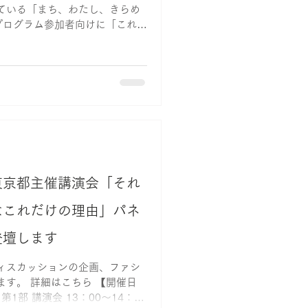
ている「まち、わたし、きらめ
形」のプログラム参加者向けに「これか
ーダーシップ」というテーマで
東京都主催講演会「それ
なこれだけの理由」パネ
登壇します
ィスカッションの企画、ファシ
す。 詳細はこちら 【開催日
0 第1部 講演会 13：00〜14：