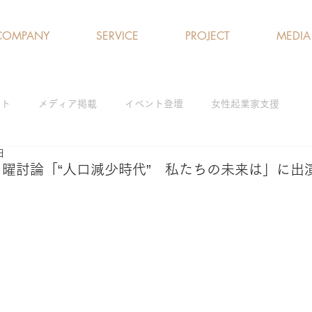
COMPANY
SERVICE
PROJECT
MEDIA
クト
メディア掲載
イベント登壇
女性起業家支援
日
ログラム
女性の就労支援／雇用促進
ひとり親支援
アド
日曜討論「“人口減少時代” 私たちの未来は」に出
解消
研修・ワークショップ