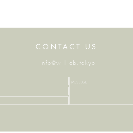
選ばれる地方」テーマに
【中央公論】10月
た
「人口減少という
去るのか――試さ
CONTACT US
的理解」が掲載さ
info@willlab.tokyo