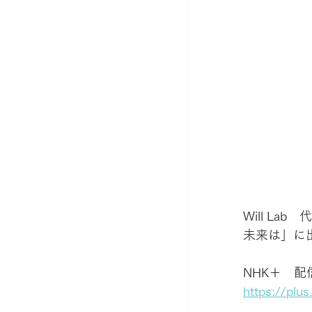
Will L
未来は」に
NHK＋　配信期
https://pl