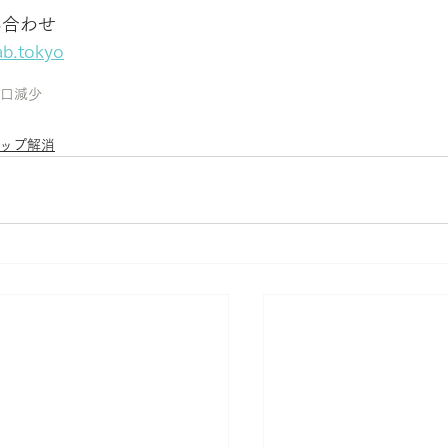
い合わせ
ab.tokyo
口減少
ップ解消