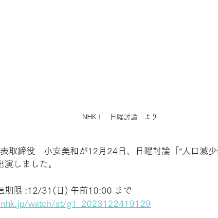
NHK＋　日曜討論　より
ab　代表取締役　小安美和が12月24日、日曜討論「“人口減
出演しました。
限 :12/31(日) 午前10:00 まで
us.nhk.jp/watch/st/g1_2023122419129