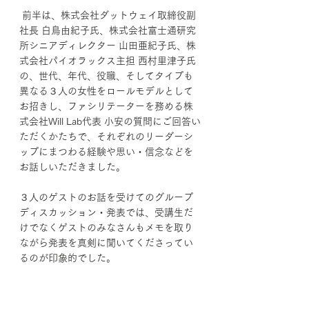
 前半は、株式会社ダットウェイ取締役副
社長 白鳥由紀子氏、株式会社富士通研究
所シニアディレクター 山田亜紀子氏、株
式会社パイオラックス主担 西村里津子氏
の、世代、年代、役職、そしてタイプも
異なる３人の女性をロールモデルとして
お招きし、ファシリテーターを務める株
式会社Will Lab代表 小安の質問にご回答い
ただくかたちで、それぞれのリーダーシ
ップにまつわる経験や思い・信念などを
お話しいただきました。
３人のゲストのお話を受けてのグループ
ディスカッション・発表では、受講生だ
けでなくゲストのみなさんもメモを取り
ながら発表を真剣に聞いてくださってい
るのが印象的でした。