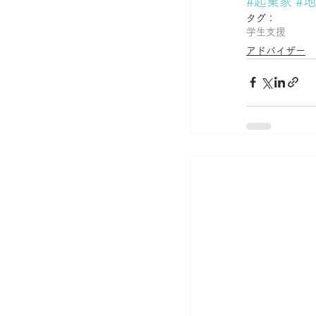
#起業家
#
タグ：
学生支援
アドバイザー