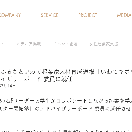
COMPANY
SERVICE
PROJECT
MEDIA
クト
メディア掲載
イベント登壇
女性起業家支援
ログラム
女性の就労支援／雇用促進
ひとり親支援
アド
】ふるさといわて起業家人材育成道場「いわてキボ
イザリーボード 委員に就任
年3月14日
解消
研修・ワークショップ
る地域リーダーと学生がコラボレートしながら起業を学
スター開拓塾」のアドバイザリーボード 委員に就任さ