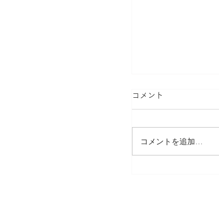
内閣府男女共同参
コメント
員に就任
Will Lab代表取
コメントを追加…
男女共同参画推進連
しました。 有識者議
2021年9月より2
なりました。男女共
て尽力したいと思います