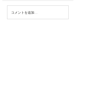
【中央公論】10月号に
【NHK】日曜討論
コメントを追加…
インタビュー記事「人
口減少時代” 私
口減少という有事 な
未来は」に出演し
ぜ女性は地方を去るの
た
CONTACT US
か――試される自治体
info@willlab.tokyo
トップの本質的理解」
が掲載されました