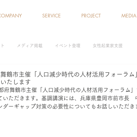
COMPANY
SERVICE
PROJECT
MEDIA
クト
メディア掲載
イベント登壇
女性起業家支援
ログラム
女性の就労支援／雇用促進
ひとり親支援
アド
】舞鶴市主催「人口減少時代の人材活用フォーラム
トいたします
京都府舞鶴市主催「人口減少時代の人材活用フォーラム」
解消
研修・ワークショップ
ていただきます。基調講演には、兵庫県豊岡市前市長　
ンダーギャップ対策の必要性についてもお話しいただき