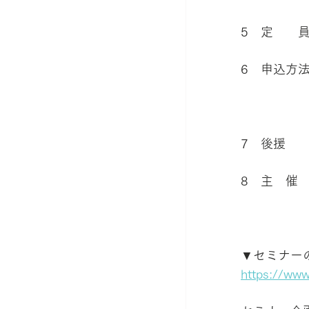
5　定　　員
6　申込方
　　　　　
7　後援　
8　主　催
▼セミナー
https://www