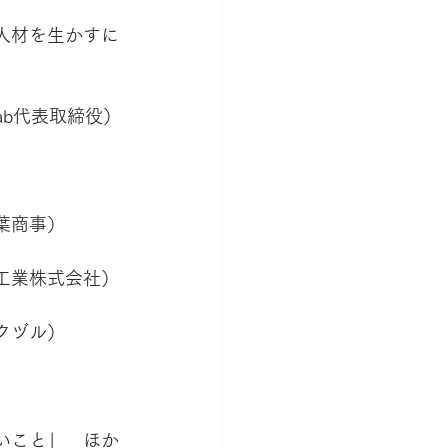
人材を生かすに
ab代表取締役）
葉商事）
工業株式会社）
クヅル）
いこと」　ほか