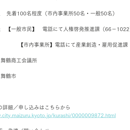
    先着100名程度（市内事業所50名・一般50名）
法　【一般市民】　電話にて人権啓発推進課（66－102
　　　　【市内事業所】電話にて産業創造・雇用促進課（6
　舞鶴商工会議所
　舞鶴市
の詳細／申し込みはこちらから
.city.maizuru.kyoto.jp/kurashi/0000009872.html