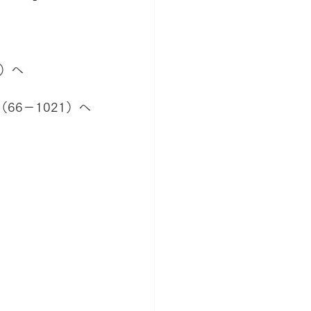
2）へ　
6－1021）へ