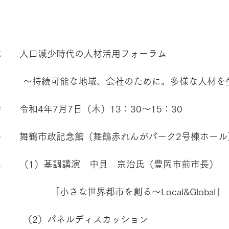
称　　人口減少時代の人材活用フォーラム
　　　～持続可能な地域、会社のために。多様な人材を
　　令和4年7月7日（木）13：30～15：30
場　　舞鶴市政記念館（舞鶴赤れんがパーク2号棟ホール
容　　（1）基調講演　中貝　宗治氏（豊岡市前市長）
　　　　　「小さな世界都市を創る～Local&Global」
　　　（2）パネルディスカッション