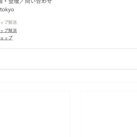
画・登壇／問い合わせ
.tokyo
ップ解消
ップ解消
ョップ