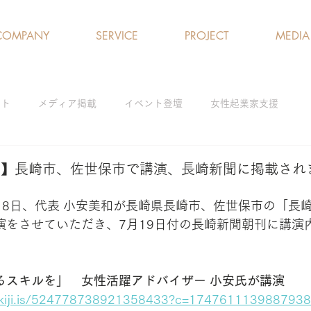
COMPANY
SERVICE
PROJECT
MEDIA
クト
メディア掲載
イベント登壇
女性起業家支援
ログラム
女性の就労支援／雇用促進
ひとり親支援
アド
聞】長崎市、佐世保市で講演、長崎新聞に掲載され
月18日、代表 小安美和が長崎県長崎市、佐世保市の「長
解消
研修・ワークショップ
演をさせていただき、7月19日付の長崎新聞朝刊に講演
るスキルを」　女性活躍アドバイザー 小安氏が講演
is.kiji.is/524778738921358433?c=174761113988793