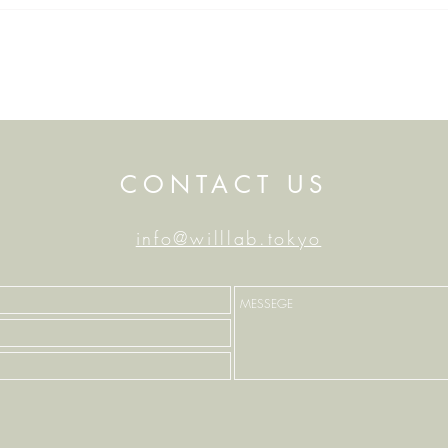
選ばれる地方」テーマに
【中央公論】10月
た
「人口減少という
去るのか――試さ
CONTACT US
的理解」が掲載さ
info@willlab.tokyo