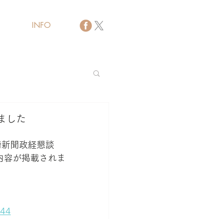
INFO
バイザー
ました
崎新聞政経懇談
内容が掲載されま
844