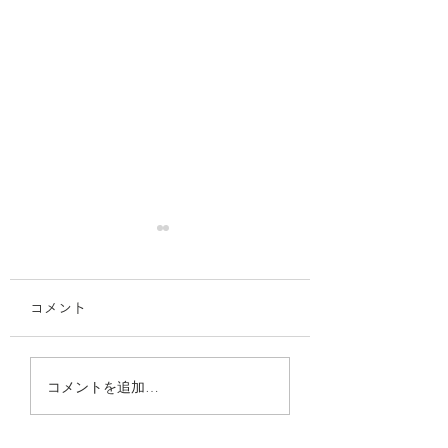
コメント
【中央公論】10月号に
【NHK】日曜討論
コメントを追加…
インタビュー記事「人
口減少時代” 私