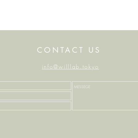
選ばれる地方」テーマに
【中央公論】10月
た
「人口減少という
去るのか――試さ
CONTACT US
的理解」が掲載さ
info@willlab.tokyo