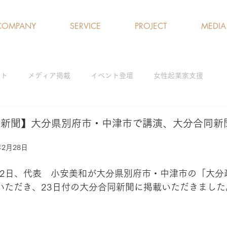
COMPANY
SERVICE
PROJECT
MEDIA
クト
メディア掲載
イベント登壇
女性起業家支援
ログラム
女性の就労支援／雇用促進
ひとり親支援
アド
同新聞】大分県別府市・中津市で講演、大分合同新
年2月28日
解消
研修・ワークショップ
と22日、代表　小安美和が大分県別府市・中津市の「大
いただき、23日付の大分合同新聞に掲載いただきました