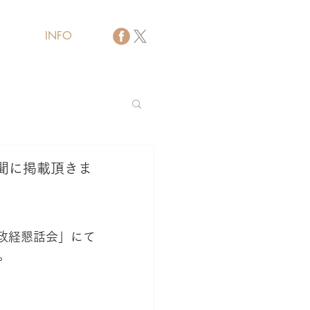
INFO
バイザー
聞に掲載頂きま
分政経懇話会」にて
。